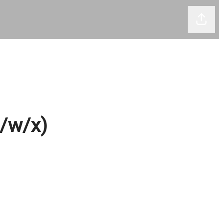
Seite
m/w/x)