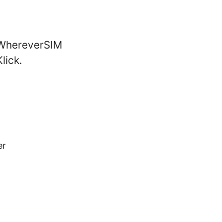
u WhereverSIM
lick.
er