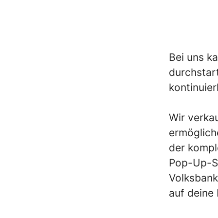
Bei uns k
durchstar
kontinuie
Wir verka
ermöglich
der kompl
Pop-Up-St
Volksbank
auf deine